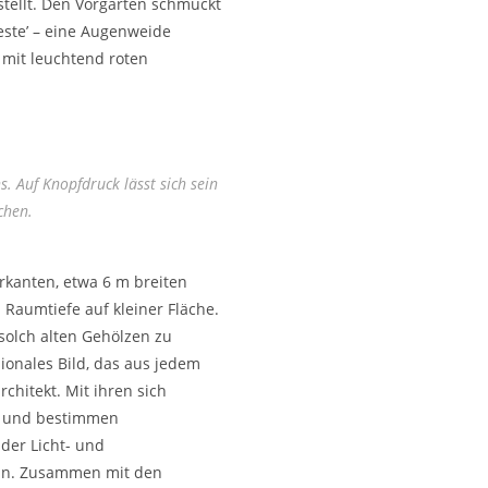
tellt. Den Vorgarten schmückt
reste’ – eine Augenweide
 mit leuchtend roten
. Auf Knopfdruck lässt sich sein
chen.
rkanten, etwa 6 m breiten
nd Raumtiefe auf kleiner Fläche.
 solch alten Gehölzen zu
sionales Bild, das aus jedem
rchitekt. Mit ihren sich
e und bestimmen
der Licht- und
ein. Zusammen mit den