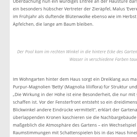
Überdachung nun ein würdiges Entree an der Haustüre dars
ein besonders hübscher Vertreter der Zieräpfel, Malus ‘Eve
im Frühjahr als duftende Blütenwolke ebenso wie im Herbst
Äpfelchen, die lange am Baum bleiben.
Der Pool kam im rechten Winkel in die hintere Ecke des Gartens
Wasser in verschiedene Farben tau
Im Wohngarten hinter dem Haus sorgt ein Dreiklang aus ma
Purpur-Magnolien ‘Betty’ (Magnolia liliiflora) für Struktur u
„Die Wirkung in der Höhe ist eine Besonderheit, die nur mit
schaffen ist. Vor der Fensterfront entsteht so ein dreidimen
Blickwinkel andere Eindrücke vermittelt“, erklärt der Gartena
überlappenden Kronen kaschieren sie die Nachbargebäud
maßgeblich die Atmosphäre des Gartens – ein Wechselspiel 
Raumstimmungen mit Schattenspielen bis in das Haus hin