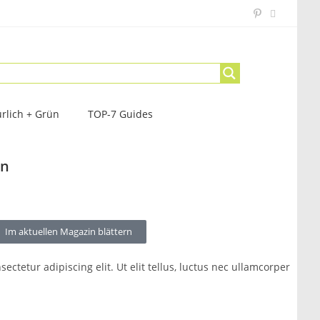
rlich + Grün
TOP-7 Guides
in
Im aktuellen Magazin blättern
ectetur adipiscing elit. Ut elit tellus, luctus nec ullamcorper