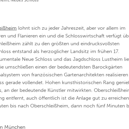
eißheim
lohnt sich zu jeder Jahreszeit, aber vor allem im
en und Flanieren ein und die Schlosswirtschaft verfügt üb
hleißheim zählt zu den größten und eindrucksvollsten
hloss entstand als herzoglicher Landsitz im frühen 17.
umentale Neue Schloss und das Jagdschloss Lustheim li
 Sie umschließen einen der bedeutendsten Barockgärten
lsystem von französischen Gartenarchitekten realisieren
loss gerade vollendet. Hohen kunsthistorischen Rang genie
s, an der bedeutende Künstler mitwirkten. Oberschleißhe
entfernt, auch öffentlich ist die Anlage gut zu erreichen
ten bis nach Oberschleißheim, dann noch fünf Minuten b
 um München