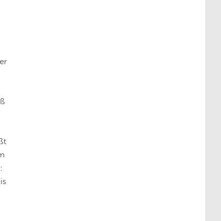
er
eß
ßt
im
:
is