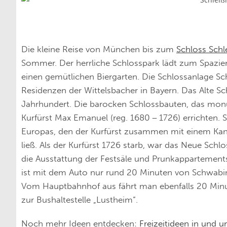
Die kleine Reise von München bis zum
Schloss Schl
Sommer. Der herrliche Schloss­park lädt zum Spazier
einen gemütlichen Biergarten. Die Schlossanlage Sc
Residenzen der Wittelsbacher in Bayern. Das Alte Sc
Jahrhundert. Die barocken Schlossbauten, das mon
Kurfürst Max Emanuel (reg. 1680 – 1726) errichten.
Europas, den der Kurfürst zusammen mit einem Kana
ließ. Als der Kurfürst 1726 starb, war das Neue Sch
die Ausstattung der Festsäle und Prunkappartement
ist mit dem Auto nur rund 20 Minuten von Schwabing 
Vom Hauptbahnhof aus fährt man ebenfalls 20 Minu
zur Bushaltestelle „Lustheim“.
Noch mehr Ideen entdecken:
Freizeitideen in und