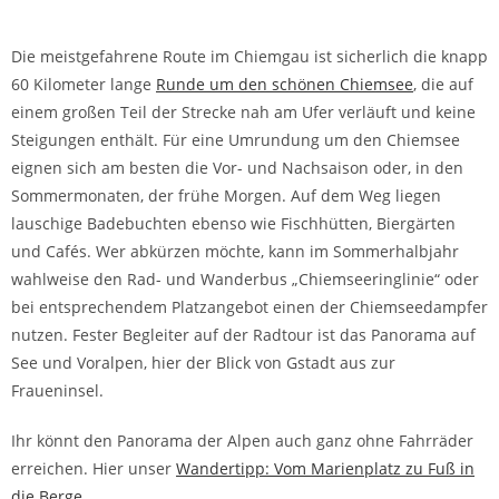
Die meistgefahrene Route im Chiemgau ist sicherlich die knapp
60 Kilo­meter lange
Runde um den schönen Chiemsee
, die auf
einem großen Teil der Strecke nah am Ufer verläuft und keine
Steigungen enthält. Für eine Umrundung um den Chiemsee
eignen sich am besten die Vor- und Nachsaison o­der, in den
Sommermonaten, der frühe Morgen. Auf dem Weg liegen
lauschige Badebuchten ebenso wie Fischhütten, Biergärten
und Cafés. Wer abkürzen möchte, kann im Sommerhalbjahr
wahlweise den Rad­- und Wanderbus „Chiemseeringlinie“ oder
bei entsprechendem Platzan­gebot einen der Chiemseedampfer
nutzen. Fester Begleiter auf der Radtour ist das Panorama auf
See und Voralpen, hier der Blick von Gstadt aus zur
Fraueninsel.
Ihr könnt den Panorama der Alpen auch ganz ohne Fahrräder
erreichen. Hier unser
Wandertipp: Vom Marienplatz zu Fuß in
die Berge.