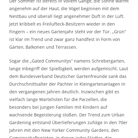
Der Sommer ist bereits in vollem Gange, die Sonne wärmt
angenehm auf der Haut, die Vögel beginnen mit dem
Nestbau und überall liegt angenehmer Duft in der Luft.
Jetzt kribbelt es Freilufteck-Besitzern wieder in den
Fingern – ein neues Gartenjahr steht vor der Tür. „Grün“
ist klar im Trend und zwar ganz handfest in Form von
Gärten, Balkonen und Terrassen.
Sogar die „Gated Communitys“ namens Schrebergarten,
lange Inbegriff der Spießigkeit, werden aufgemischt. Laut
dem Bundesverband Deutscher Gartenfreunde sank das
Durchschnittsalter der Pächter in Kleingartenanlagen in
den vergangenen Jahren deutlich. Inzwischen gibt es
vielfach lange Wartelisten für die Parzellen, die
besonders bei jungen Familien mit Kindern auf
wachsende Begeisterung stoßen. Der Trend zum Urban
Gardening entstand Überlieferungen zufolge in den 70er
Jahren mit den New Yorker Community Gardens, den
Gemeinschaftsgärten, in denen jeder Städter, der